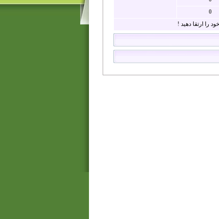
0
د را ارتقا دهید !