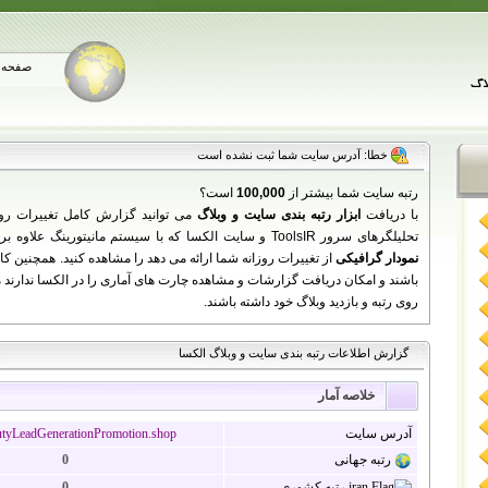
صفحه 
خطا: آدرس سایت شما ثبت نشده است
رتبه سایت شما بیشتر از
100,000
است؟
با دریافت
ابزار رتبه بندی سایت و وبلاگ
می توانید گزارش کامل تغییرات رو
تحلیلگرهای سرور ToolsIR و سایت الکسا که با سیستم مانیتورینگ علاوه بر نمایش اطلاعات سایت شما به زبان فارسی،
نمودار گرافیکی
باشند و امکان دریافت گزارشات و مشاهده چارت های آماری را در الکسا ندارند می 
روی رتبه و بازدید وبلاگ خود داشته باشند.
گزارش اطلاعات رتبه بندی سایت و وبلاگ الکسا
خلاصه آمار
آدرس سایت
tyLeadGenerationPromotion.shop
رتبه جهانی
0
رتبه کشوری
0