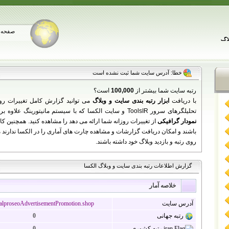
صفحه 
خطا: آدرس سایت شما ثبت نشده است
رتبه سایت شما بیشتر از
100,000
است؟
با دریافت
ابزار رتبه بندی سایت و وبلاگ
می توانید گزارش کامل تغییرات رو
تحلیلگرهای سرور ToolsIR و سایت الکسا که با سیستم مانیتورینگ علاوه بر نمایش اطلاعات سایت شما به زبان فارسی،
نمودار گرافیکی
باشند و امکان دریافت گزارشات و مشاهده چارت های آماری را در الکسا ندارند می 
روی رتبه و بازدید وبلاگ خود داشته باشند.
گزارش اطلاعات رتبه بندی سایت و وبلاگ الکسا
خلاصه آمار
آدرس سایت
lproseoAdvertisementPromotion.shop
رتبه جهانی
0
رتبه کشوری
0