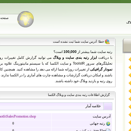
صفحه 
خطا: آدرس سایت شما ثبت نشده است
رتبه سایت شما بیشتر از
100,000
است؟
با دریافت
ابزار رتبه بندی سایت و وبلاگ
می توانید گزارش کامل تغییرات رو
تحلیلگرهای سرور ToolsIR و سایت الکسا که با سیستم مانیتورینگ علاوه بر نمایش اطلاعات سایت شما به زبان فارسی،
نمودار گرافیکی
باشند و امکان دریافت گزارشات و مشاهده چارت های آماری را در الکسا ندارند می 
روی رتبه و بازدید وبلاگ خود داشته باشند.
گزارش اطلاعات رتبه بندی سایت و وبلاگ الکسا
خلاصه آمار
آدرس سایت
tfriSalesPromotion.shop
رتبه جهانی
0
رتبه کشوری
0