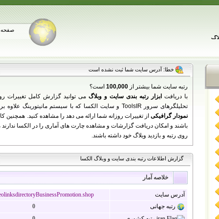
صفحه 
خطا: آدرس سایت شما ثبت نشده است
رتبه سایت شما بیشتر از
100,000
است؟
با دریافت
ابزار رتبه بندی سایت و وبلاگ
می توانید گزارش کامل تغییرات رو
تحلیلگرهای سرور ToolsIR و سایت الکسا که با سیستم مانیتورینگ علاوه بر نمایش اطلاعات سایت شما به زبان فارسی،
نمودار گرافیکی
باشند و امکان دریافت گزارشات و مشاهده چارت های آماری را در الکسا ندارند می 
روی رتبه و بازدید وبلاگ خود داشته باشند.
گزارش اطلاعات رتبه بندی سایت و وبلاگ الکسا
خلاصه آمار
آدرس سایت
linksdirectoryBusinessPromotion.shop
رتبه جهانی
0
رتبه کشوری
0