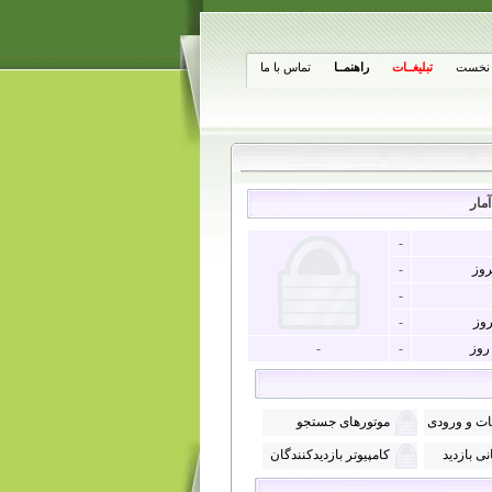
نخست
تبلیغــات
راهنمــا
تماس با ما
مار
-
روز
-
-
روز
-
 روز
-
-
ات و ورودی
موتورهای جستجو
ی بازدید
کامپیوتر بازدیدکنندگان