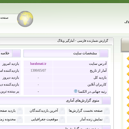
صفحه 
گزارش شمارنده فارسی - آمارگیر وبلاگ
مشخصات سایت
خلاصه آ
آدرس سایت
harahmati.ir
بازديد امروز
آمار از تاريخ
1399/05/07
بازديدکننده ام
بازديد کل
-
بازديد دیروز
کاربران آنلاین
-
بازديدکننده دی
-
پر بيننده ترين
رتبه جهانی در الکسا
منوی گزارش‌های آماری
صفحه نخست گزارش‌ها
آخرین بازدیدکنندگان
بازدید صفح
نمايش زنده آمار
موقعیت جغرافیایی
محدوده زمان